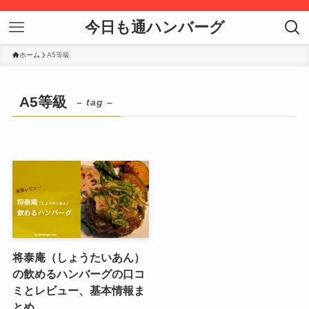
今日も通ハンバーグ
ホーム
A5等級
A5等級
– tag –
将泰庵（しょうたいあん）
の飲めるハンバーグの口コ
ミとレビュー、基本情報ま
とめ